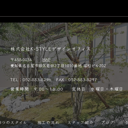
株式会社K-STYLEデザインオフィス
〒458-0034
MAP
愛知県名古屋市緑区若田2丁目1010番地 福松ビル202
TEL：052-883-8296
FAX：052-883-8297
営業時間：9:00～18:00 定休日：水曜日・木曜日
3つのスタイル
施工の流れ
スタッフ紹介
ブログ