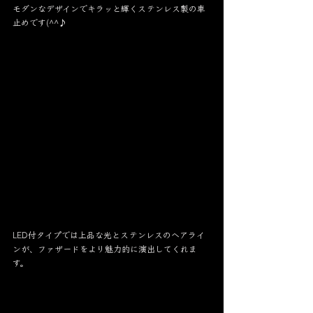
モダンなデザインでキラッと輝くステンレス製の車
止めです(^^♪
LED付タイプでは上品な光とステンレスのヘアライ
ンが、ファザードをより魅力的に演出してくれま
す。