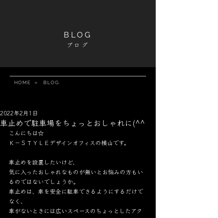
BLOG
ブログ
HOME
＞
BLOG
2022年2月1日
車止めで駐車場をちょっとおしゃれに(^^
こんにちは☆
Ｋ－ＳＴＹＬＥデザインオフィスの横山です。
車止めを設置したいけど、
気に入ったおしゃれなものが無いとお悩みの方もい
るのではないでしょうか。
車止めは、車を安全に駐車できるようにするだけで
なく、
車がないときには広いスペースのちょっとしたアク