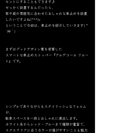
セントにすることもできます♪
せっかく設置するんだったら、
家や庭の雰囲気に合わせたおしゃれな車止めを設置
したいですよね(*^^)v
ということで今回は、車止めを紹介していきます( *
´艸｀)
まずはグッドデザイン賞を受賞した
スマートな車止めストッパー『アルデコール フルー
ト』です。
シンプルでありながらもスタイリッシュなフォルム
が、
駐車スペースを一段とおしゃれに演出します。
ホワイト系からレッド・ブルーまで種類が豊富で、
エクステリアに合うカラーが選びやすいことも魅力