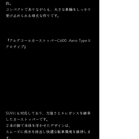
的。
コンパクトでありながらも、大きな車輪をしっかり
受け止められる頑丈な作りです。
『アルデコールカーストッパーC600  Aero Typeエ
アロタイプ』
SUVにも対応しており、力強さとエレガンスを継承
したカーストッパーです。
２本の脚で本体を浮かせたデザインは、
スムーズに雨水を排出し快適な駐車環境を維持しま
す。