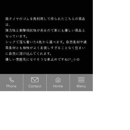
廃タイヤのゴムを再利用して作られたこちらの商品
は、
弾力性と衝撃吸収性があるので車にも優しい商品と
なっています。
シックで落ち着いた4色から選べます。自然素材や建
築素材とも相性がよく主張しすぎることなく住まい
に自然に溶け込んでくれます。
優しい雰囲気になりそうな車止めですね(^_-)-☆
駐車を楽にしてくれる車止め!(^^)!
設置するだけでおしゃれな雰囲気が出せそうです
Phone
Contact
Home
Menu
ね！
敷地のワンポイントとして、無機質な駐車場をおし
ゃれにグレードアップしてみませんか？