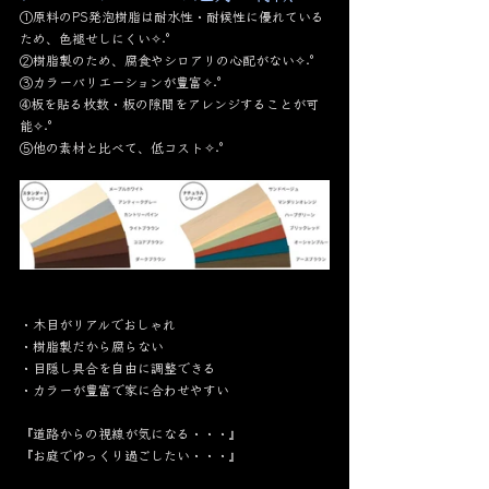
①原料のPS発泡樹脂は耐水性・耐候性に優れている
ため、色褪せしにくい✧˖°
②樹脂製のため、腐食やシロアリの心配がない✧˖°
③カラーバリエーションが豊富✧˖°
➃板を貼る枚数・板の隙間をアレンジすることが可
能✧˖°
⑤他の素材と比べて、低コスト✧˖°
・木目がリアルでおしゃれ
・樹脂製だから腐らない
・目隠し具合を自由に調整できる
・カラーが豊富で家に合わせやすい
『道路からの視線が気になる・・・』
『お庭でゆっくり過ごしたい・・・』