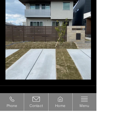
最新の投稿
Phone
Contact
Home
Menu
目地でデザインする‼︎オシャレ駐車場
✨
7月4日