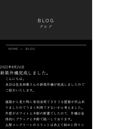
BLOG
ブログ
HOME
＞
BLOG
2022年8月26日
新築外構完成しました。
こんにちは。
本日は住友林業さんの新築外構が完成しましたので
ご紹介いたします。
道路から見た時に有効活用できそうな壁面が沢山あ
りましたのでうまく利用できないかと考えました。
外壁がホワイトと木彫の軒裏でしたので、外構は全
体的にブラックと木彫で統一しております。
土間コンクリートのスリットはあえて斜めに作りシ