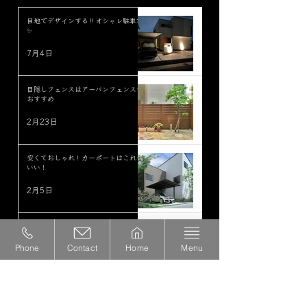
目地でデザインする‼︎オシャレ駐車場
✨
7月4日
目隠しフェンスはアーバンフェンスが
おすすめ
2月23日
安くておしゃれ！カーポートはこれが
いい！
2月5日
年末年始休業のお知らせ
Phone
2025年12月23日
Contact
Home
Menu
セラウォール！流行ってます！