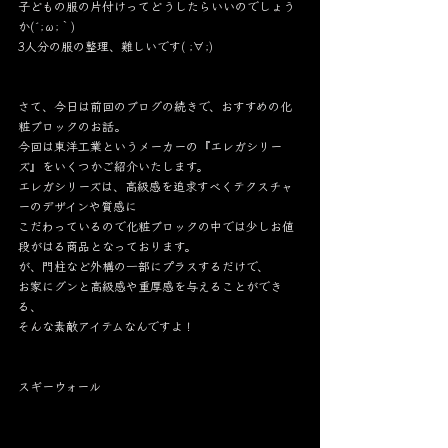
子どもの服の片付けってどうしたらいいのでしょう
か(´;ω;｀)
3人分の服の整理、難しいです( ;∀;)
さて、今日は前回のブログの続きで、おすすめの化
粧ブロックのお話。
今回は東洋工業というメーカーの『エレガシリー
ズ』をいくつかご紹介いたします。
エレガシリーズは、高級感を追求すべくテクスチャ
ーのデザインや質感に
こだわっているので化粧ブロックの中では少しお値
段がはる商品となっております。
が、門柱など外構の一部にプラスするだけで、
お家にグンと高級感や重厚感を与えることができ
る、
そんな素敵アイテムなんですよ！
スギーウォール