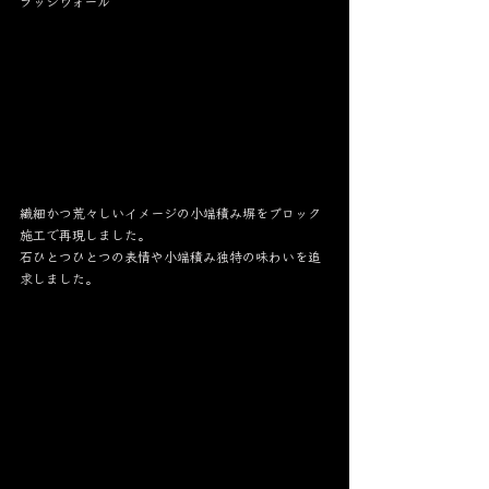
ラッジウォール
繊細かつ荒々しいイメージの小端積み塀をブロック
施工で再現しました。
石ひとつひとつの表情や小端積み独特の味わいを追
求しました。