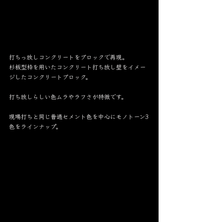
打ちっ放しコンクリートをブロックで再現。
杉板型枠を用いたコンクリート打ち放し壁をイメー
ジしたコンクリートブロック。
打ち放しらしい色ムラやラフさが特徴です。
現場打ちと同じ普通セメント色を中心にモノトーン3
色をラインナップ。