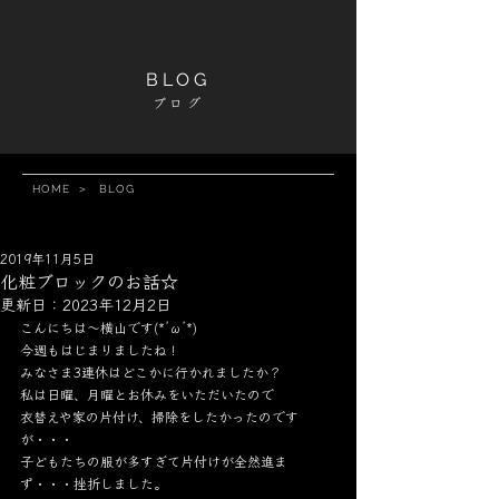
BLOG
ブログ
HOME
＞
BLOG
2019年11月5日
化粧ブロックのお話☆
更新日：
2023年12月2日
こんにちは～横山です(*’ω’*)
今週もはじまりましたね！
みなさま3連休はどこかに行かれましたか？
私は日曜、月曜とお休みをいただいたので
衣替えや家の片付け、掃除をしたかったのです
が・・・
子どもたちの服が多すぎて片付けが全然進ま
ず・・・挫折しました。