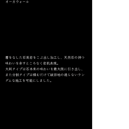
オーカウォール
層をなした石英岩をこぶ出し加工し、天然石の持つ
味わいを余すところなく岩肌表現。
大判タイプは石本来の味わいを最大限に引き出し、
また分割タイプは積むだけで縦目地の通らないラン
ダムな施工を可能にしました。