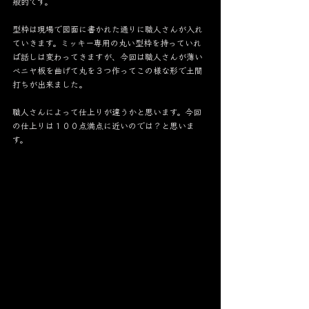
般的です。
型枠は現場で図面に書かれた通りに職人さんが入れ
ていきます。ミッキー専用の丸い型枠を持っていれ
ば話しは変わってきますが、今回は職人さんが薄い
ベニヤ板を曲げて丸を３つ作ってこの様な形で土間
打ちが出来ました。
職人さんによって仕上りが違うかと思います。今回
の仕上りは１００点満点に近いのでは？と思いま
す。