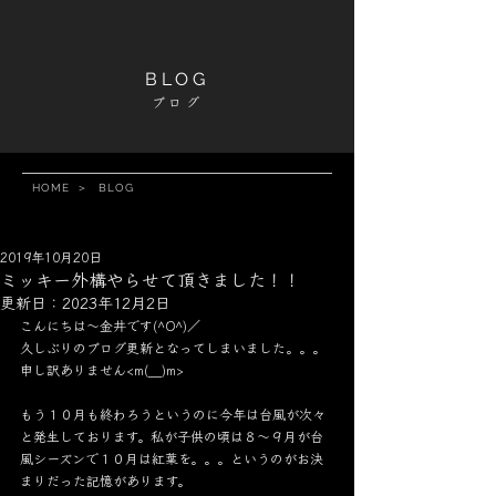
BLOG
ブログ
HOME
＞
BLOG
2019年10月20日
ミッキー外構やらせて頂きました！！
更新日：
2023年12月2日
こんにちは～金井です(^O^)／
久しぶりのブログ更新となってしまいました。。。
申し訳ありません<m(__)m>
もう１０月も終わろうというのに今年は台風が次々
と発生しております。私が子供の頃は８～９月が台
風シーズンで１０月は紅葉を。。。というのがお決
まりだった記憶があります。