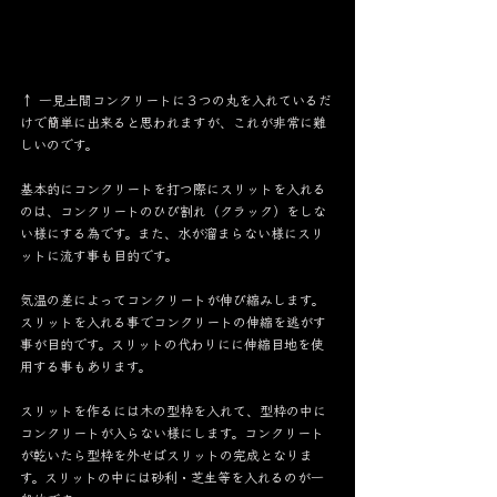
↑ 一見土間コンクリートに３つの丸を入れているだ
けで簡単に出来ると思われますが、これが非常に難
しいのです。
基本的にコンクリートを打つ際にスリットを入れる
のは、コンクリートのひび割れ（クラック）をしな
い様にする為です。また、水が溜まらない様にスリ
ットに流す事も目的です。
気温の差によってコンクリートが伸び縮みします。
スリットを入れる事でコンクリートの伸縮を逃がす
事が目的です。スリットの代わりにに伸縮目地を使
用する事もあります。
スリットを作るには木の型枠を入れて、型枠の中に
コンクリートが入らない様にします。コンクリート
が乾いたら型枠を外せばスリットの完成となりま
す。スリットの中には砂利・芝生等を入れるのが一