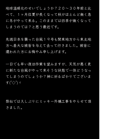
地球温暖化のせいでしょうか？２０～３０年前と比
べて、１ヶ月位夏が長くなって秋がほとんど無く急
に冬がやって来る。このままでは四季が無くなって
しまうのでは？と思う最近です。
先週日本を襲った台風１９号も関東地方から東北地
方へ甚大な被害を与えて去って行きました。被害に
遭われた方にお悔やみ申し上げます。
一日でも早い復旧作業を望みますが、天気が悪く更
に新たな台風がやって来そうな状態で一体どうなっ
てしまうのでしょうか？神に祈るばかりでございま
す(”◇”)ゞ
弊社では久しぶりにミッキー外構工事をやらせて頂
きました。