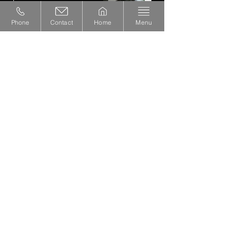
2月5日
Phone
Contact
Home
Menu
年末年始休業のお知らせ
2025年12月23日
セラウォール！流行ってます！
2025年12月13日
株式会社K-STYLEデザインオフィス
〒458-0034
MAP
愛知県名古屋市緑区若田2丁目1010番地
福松ビル202
TEL：052-883-8296
FAX：052-883-8297
営業時間：9:00～18:00 定休日：水曜日・木曜日
Instagram