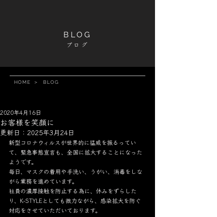
BLOG
ブログ
HOME
＞
BLOG
2020年4月16日
お客様を笑顔に
更新日：
2025年3月24日
新型コロナウィルスが世界的に猛威を振るってい
て、緊急事態宣言も、全国に拡大することになった
ようです。
毎日、マスクの着用や手洗い、うがい、消毒をしな
がら業務を進めています。
社員の濃厚接触を防止する為に、休みをずらした
り、K-STYLEとしても微力ながら、感染拡大を防ぐ
対応をさせていただいております。