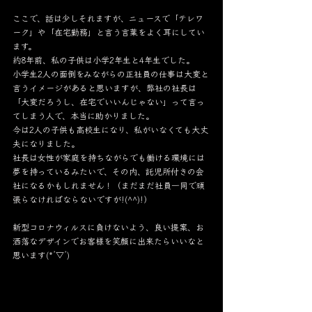
ここで、話は少しそれますが、ニュースで「テレワ
ーク」や「在宅勤務」と言う言葉をよく耳にしてい
ます。
約8年前、私の子供は小学2年生と4年生でした。
小学生2人の面倒をみながらの正社員の仕事は大変と
言うイメージがあると思いますが、弊社の社長は
「大変だろうし、在宅でいいんじゃない」って言っ
てしまう人で、本当に助かりました。
今は2人の子供も高校生になり、私がいなくても大丈
夫になりました。
社長は女性が家庭を持ちながらでも働ける環境には
夢を持っているみたいで、その内、託児所付きの会
社になるかもしれません！（まだまだ社員一同で頑
張らなければならないですが!(^^)!）
新型コロナウィルスに負けないよう、良い提案、お
洒落なデザインでお客様を笑顔に出来たらいいなと
思います(*’▽’)